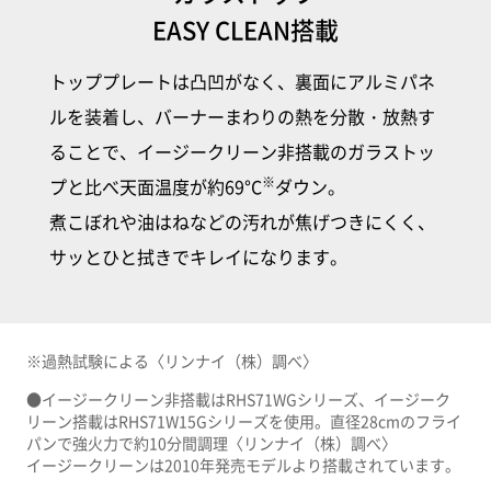
EASY CLEAN搭載
トッププレートは凸凹がなく、
裏面にアルミパネ
ルを装着し、
バーナーまわりの熱を分散・放熱す
ることで、
イージークリーン非搭載のガラストッ
※
プ​と比べ
天面温度が約69°C
ダウン。
煮こぼれや油はねなどの汚れが焦げつきにくく、
サッとひと拭きでキレイになります。
※過熱試験による〈リンナイ（株）調べ〉
●イージークリーン非搭載はRHS71WGシリーズ、イージーク
リーン搭載はRHS71W15Gシリーズを使用。直径28cmのフライ
パンで強火力で約10分間調理〈リンナイ（株）調べ〉
イージークリーンは2010年発売モデルより搭載されています。