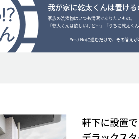
我が家に乾太くんは
置ける
家族の洗濯物はいつも清潔でありたいもの。
「乾太くんは欲しいけど…」「うちに乾太くん
Yes / Noに進むだけで、その答え
軒下に設置で
デラックスタ