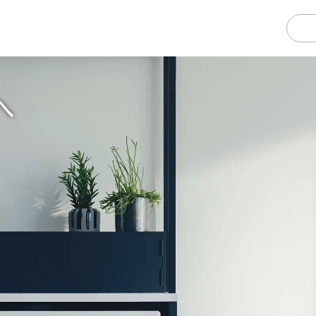
へ
プロが作成した
設置図面を見たい
どのサ
設置事例と
ユーザーの声
購入・