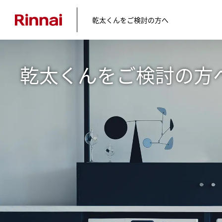
乾太くんをご検討の方へ
乾太くんをご検討の方
乾太くん導⼊記
専用台と
オリジナル棚