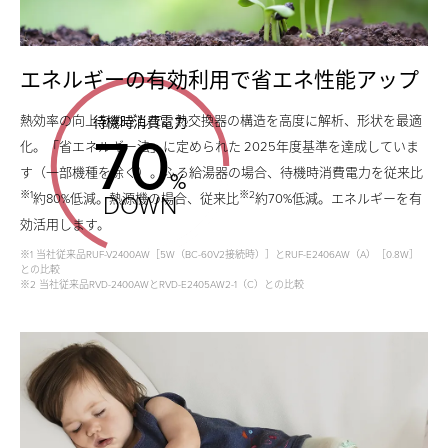
円
円
約
の
の
29,500
コ
エネルギーの有効利用で省エネ性能アップ
コ
円
ス
熱効率の向上をめざして、熱交換器の構造を高度に解析、形状を最適
ス
待機時消費電力
70
の
ト
化。「省エネルギー法」に定められた 2025年度基準を達成していま
ト
す（一部機種を除く）。ふろ給湯器の場合、待機時消費電力を従来比
コ
%
カ
カ
※1
※2
DOWN
約80%低減。熱源機の場合、従来比
約70%低減。エネルギーを有
ス
ッ
効活用します。
ッ
ト
ト
※1 当社従来品RUF-V2400AW［5W（BC-60V2接続時）］とRUF-E2406AW（A）［0.8W］
ト
との比較
カ
※2 当社従来品RVD-2400AWとRVD-E2405AW2-1（C）との比較
熱
熱
ッ
効
効
率
ト
率
が
が
上
熱
上
が
効
が