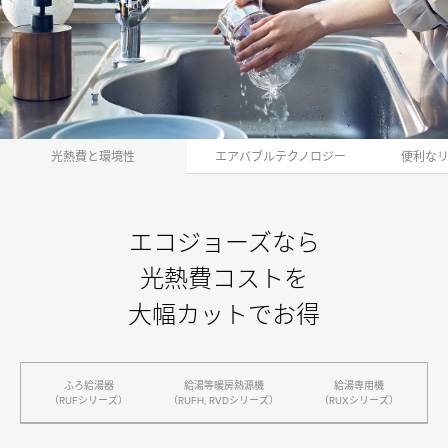
瞬間湯沸器（RUSシリーズ）
高温水供給式（RUJシリーズ）
リモコン
Color 332タイプ
光熱費と環境性
エアバブルテクノロジー
便利な
Smart 300タイプ
Universal 200タイプ
Simple 100タイプ
エコジョーズなら
リンナイのエコジョーズが選ばれる理由
光熱費コストを
大幅カットでお得
光熱費と環境負荷を抑える
エアバブルテクノロジー
便利な高機能リモコン
ふろ給湯器
給湯等暖房熱源機
給湯専⽤機
調和するデザインとカラー
（RUFシリーズ）
（RUFH, RVDシリーズ）
（RUXシリーズ）
独自の停電モード
年
年
年
世界に広がるリンナイ給湯器