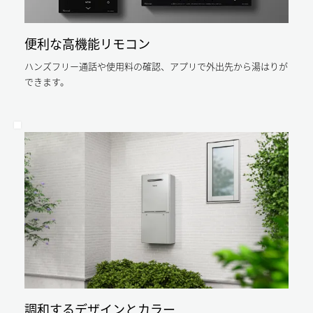
コ
給
件：
湯
年
ジ
負
間
荷
給
ョ
便利な高機能リモコン
18.3GJ（給
湯
湯
ー
負
16.6GJ、
ハンズフリー通話や使用料の確認、アプリで外出先から湯はりが
荷
ズ
お
16.6GJ、
できます。
い
平
な
だ
成
き
ら
28
1.7GJ）
年
平
年
省
成
エ
間
28
ネ
年
ル
約
省
ギ
エ
17,000
ー
ネ
基
円
ル
準
ギ
に
の
ー
準
基
拠
ガ
準
し
に
ス
た
準
「エ
代
拠
ネ
し
ル
節
た
ギ
「エ
調和するデザインとカラー
ー
約