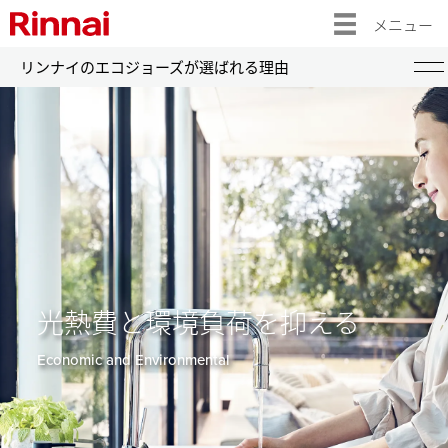
メニュー
リンナイのエコジョーズが選ばれる理由
給湯器 トップ
ガス給湯器
エコジョーズ
ふろ給湯器（RUFシリーズ）
給湯等暖房熱源機（RUFH, RVDシリーズ）
給湯専用機（RUXシリーズ）
浴槽隣接設置タイプ（RFSシリーズ）
光熱費と環境負荷を抑える
給湯暖房熱源機（RUHシリーズ）
Economic and Environmental
壁貫通タイプ（RUF-HEシリーズ）
その他のガス給湯器
暖房専用熱源機（RHシリーズ）