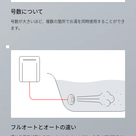
ー
タ
号数について
の
単
号数が大きいほど、複数の箇所でお湯を同時使用することができ
純
平
ます。
均
よ
り
算
出。
当
社
従
来
品
RUF-
A2400AW
と
の
比
較。
フルオートとオートの違い