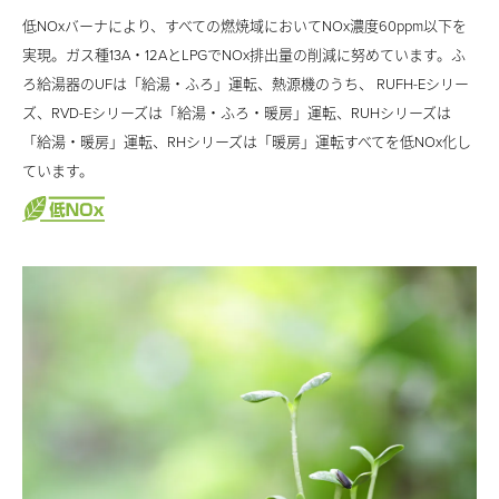
105,320
低NOxバーナにより、すべての燃焼域においてNOx濃度60ppm以下を
その他のハイブリッド給湯暖房システム
¥114,010
¥119,160
130,970
実現。ガス種13A・12AとLPGでNOx排出量の削減に努めています。ふ
北海道向け／冷暖房・給湯タイプ
186,460
ろ給湯器のUFは「給湯・ふろ」運転、熱源機のうち、 RUFH-Eシリー
Cost
北海道向け／給湯・暖房タイプ
215,960
Down
Cost
¥13,800
ズ、RVD-Eシリーズは「給湯・ふろ・暖房」運転、RUHシリーズは
Down
¥16,960
「給湯・暖房」運転、RHシリーズは「暖房」運転すべてを低NOx化し
エ
関連コンテンツ
従
エ
ています。
コ
従
来
コ
ジ
給湯器の凍結について
Cost
来
タ
Down
ジ
ョ
¥29,500
デジタルカタログ
タ
イ
ョ
ー
よくある質問
エ
イ
プ
従
ー
ズ
お問い合わせ・サポート＆修理のご相談
コ
プ
来
ズ
ジ
商品に関する大切なお知らせ
タ
年
ョ
ビジネスユースのお客様
年
イ
間
ー
プ
間
ズ
約
約
年
14,000
17,000
間