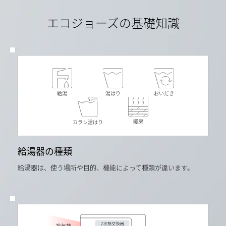
工
ム
年
業
（住
度
エコジョーズの基礎知識
会
宅
月
が
版）
次
定
Ver.3.5.0」
平
め
に
均
る
よ
価
ガ
る。
格
ス
ガ
（50m3）
料
ス
デ
金
料
ー
の
金/LP
タ
給湯
湯はり
おいだき
目
ガ
の
安
ス：
単
よ
5.9
純
り）
円/MJ（日
平
暖房
カラン湯はり
石
本
均
油
ガ
よ
情
ス
り
報
給湯器の種類
石
算
セ
油
出。
ン
機
当
給湯器は、使う場所や目的、機能によって種類が違います。
タ
器
社
ー
工
従
令
業
来
和
会
品
4
が
RUX-
年
定
A2010W
度
め
と
月
る
の
排気熱