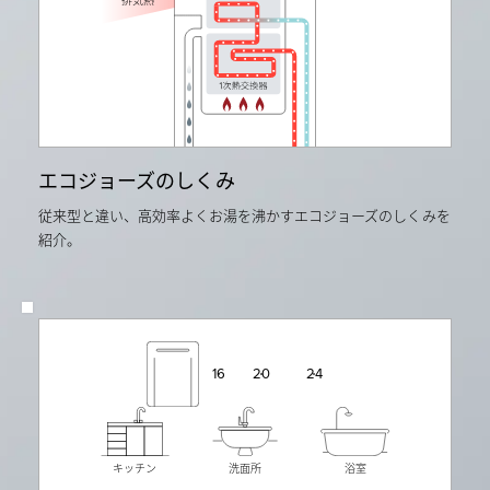
次
ガ
比
平
ス
較。
均
料
価
金
格
の
（50m3）
目
デ
安
ー
よ
タ
り）
の
石
単
エコジョーズのしくみ
油
純
情
平
報
従来型と違い、高効率よくお湯を沸かすエコジョーズのしくみを
均
セ
紹介。
よ
ン
り
タ
算
ー
出。
令
当
和
社
4
従
年
来
度
24
20
16
品
月
RVD-
次
2400AW
平
と
均
の
価
比
格
キッチン
洗面所
浴室
較
（50m3）
デ