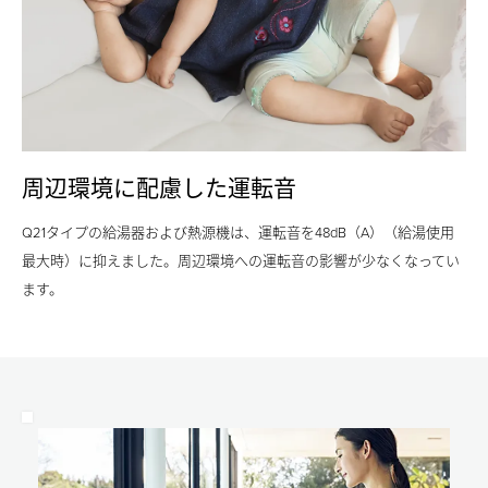
る
率
る
こ
が
こ
と
上
と
で、
が
で、
給
る
給
湯
こ
湯
に
と
周辺環境に配慮した運転音
に
必
で
必
要
ガ
Q21タイプの給湯器および熱源機は、運転音を48dB（A）（給湯使用
要
な
ス
最大時）に抑えました。周辺環境への運転音の影響が少なくなってい
な
ガ
消
ます。
ガ
ス
費
ス
消
量
消
費
を
費
量
約
量
を
13%
を
約
削
約
12%
減。