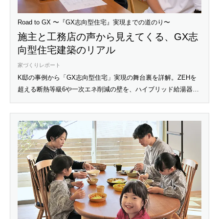
Road to GX 〜『GX志向型住宅』実現までの道のり〜
施主と工務店の声から見えてくる、GX志
向型住宅建築のリアル
家づくりレポート
K邸の事例から「GX志向型住宅」実現の舞台裏を詳解。ZEHを
超える断熱等級6や一次エネ削減の壁を、ハイブリッド給湯器
『ECO ONE（エコワン）』や太陽光発電でいかにクリアしたの
か。施主のこだわりと工務店の技術が融合した、次世代住宅建
築のリアルな道のりを追います。