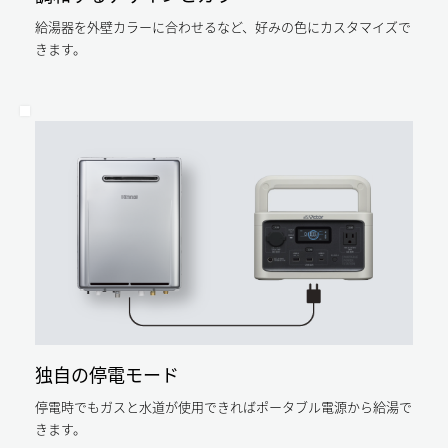
ネ
消
ル
に
費
給湯器を外壁カラーに合わせるなど、好みの色にカスタマイズで
ギ
性
な
きます。
ー
能
消
計
り
費
算
性
ま
プ
能
ロ
計
す。
グ
算
ラ
プ
算
ム
ロ
出
（住
グ
条
宅
ラ
件：
版）
ム
年
Ver.3.5.0」
（住
間
に
宅
給
よ
版）
湯
る。
Ver.3.5.0」
負
ガ
に
荷
ス
よ
18.3GJ（給
料
る。
湯
金/LP
年
16.6GJ、
ガ
間
お
ス：
暖
い
5.9
独自の停電モード
房
だ
円/MJ（日
負
き
本
停電時でもガスと水道が使用できればポータブル電源から給湯で
荷
1.7GJ）
ガ
283MJ/m2（ガ
平
きます。
ス
ス
成
石