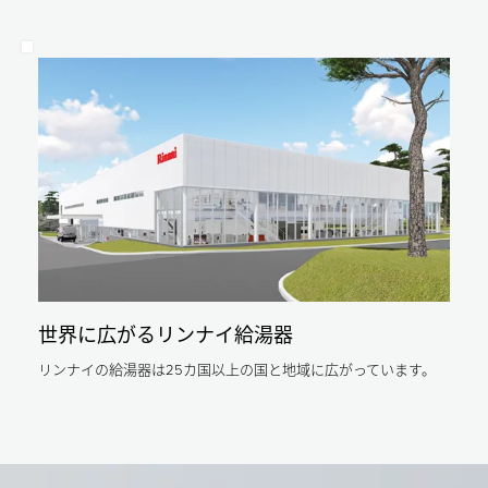
石
28
油
油
年
機
機
省
器
器
エ
工
販
ネ
業
売
ル
会
事
ギ
が
業
ー
定
者
基
め
表
準
る
示
に
ガ
制
準
ス
度
拠
料
よ
し
金
り）
た
の
ガ
「エ
目
ス
ネ
安
料
ル
よ
金/LP
ギ
り）
ガ
ー
石
世界に広がるリンナイ給湯器
ス：
消
油
5.9
費
情
円/MJ（日
リンナイの給湯器は25カ国以上の国と地域に広がっています。
性
報
本
能
セ
ガ
計
ン
ス
算
タ
石
プ
ー
油
ロ
令
機
グ
和
器
ラ
4