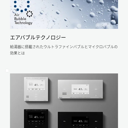
従
間
29,500
来
約
円
の
14,000
の
給
円
ガ
湯
の
ス
エアバブルテクノロジー
器
ガ
代
給湯器に搭載されたウルトラファインバブルとマイクロバブルの
と
ス
節
効果とは
同
代
約
じ
節
に
湯
約
な
量
に
り
を
な
ま
使
り
す。
っ
ま
算
て
出
す。
条
も、
件：
算
年
エ
出
間
条