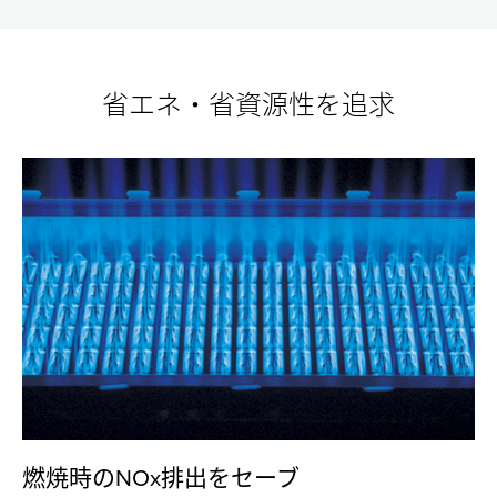
間
間
間
ラ
ラ
ラ
エコジョーズの基礎知識
ン
ン
ン
省エネ・省資源性を追求
ニ
ニ
ニ
給湯器の種類
ン
ン
ン
エコジョーズのしくみ
号数について
グ
グ
グ
フルオートとオートの違い
コ
コ
コ
温水暖房のある暮らし
ス
ス
ス
メンテナンスについて
ト
ト
ト
の
の
の
ハイブリッド給湯・暖房システム
比
比
比
較
較
較
エコワン
ECO ONE
ECO ONE X5
ECO ONE X5 Plug-in Model
燃焼時のNOx排出をセーブ
屋内設置タイプ