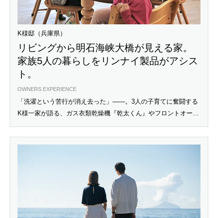
K様邸（兵庫県）
リビングから明石海峡大橋が見える家。
家族5人の暮らしをリンナイ製品がアシス
ト。
OWNERS EXPERIENCE
「洗濯という苦行が消え去った」――。3人の子育てに奮闘する
K様一家が語る、ガス衣類乾燥機『乾太くん』やフロントオープ
ン食洗機のリアルな体験談。アプリ連動で火加減不要な『デリ
シア』のオート調理体験など、忙しい毎日をリラックスタイム
に変える住宅設備の選び方をご紹介します。