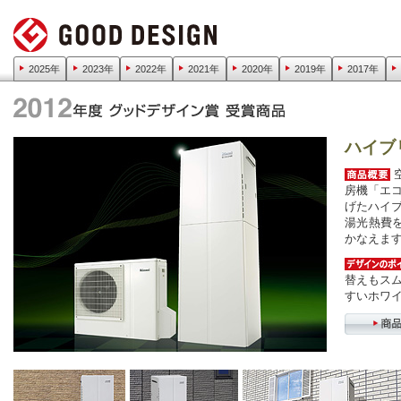
2025年
2023年
2022年
2021年
2020年
2019年
2017年
ハイブ
房機「エ
げたハイ
湯光熱費
かなえま
替えもス
すいホワ