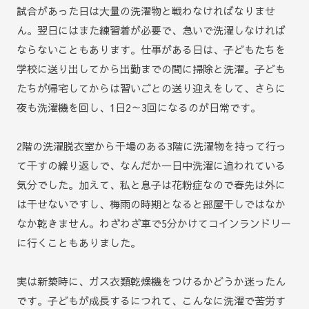
試合があった日は大量の洗濯物と戦わなければなりませ
ん。翌日にはまた練習着が必要で、急いで洗濯しなければ
ならないこともあります。仕事がある日は、子どもたちを
学校に送り出してから出勤までの間に掃除と洗濯。子ども
たちが帰宅してからは習いごとの送り迎えをして、さらに
夜も洗濯機を回し、1日2～3回になるのが日常です。
2階の洗濯脱衣室から干場のある3階に洗濯物を持って行っ
て干すの繰り返しで、なんだか一日中洗濯に追われている
気分でした。加えて、私と息子は花粉症なので春先は外に
は干せないですし、梅雨の時期となると部屋干しではなか
なか乾きません。わざわざ車で5分かけてコインランドリー
に行くこともありました。
実は新築時に、ガス衣類乾燥機をつけるかどうか迷ったん
です。子どもが成長するにつれて、こんなに洗濯で苦労す