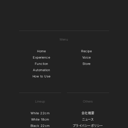
Menu
Home
Recipe
Experience
Voice
Function
Store
Automation
How to Use
Lineup
Others
White 22cm
会社概要
White 18cm
ニュース
Black 22cm
プライバシーポリシー