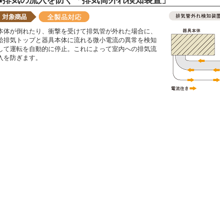
■排気の流入を防ぐ「排気筒外れ検知装置」
本体が倒れたり、衝撃を受けて排気管が外れた場合に、
給排気トップと器具本体に流れる微小電流の異常を検知
して運転を自動的に停止。これによって室内への排気流
入を防ぎます。