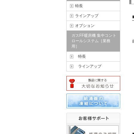
特長
ラインアップ
オプション
ガスFF暖房機 集中コント
ロールシステム［業務
用］
特長
ラインアップ