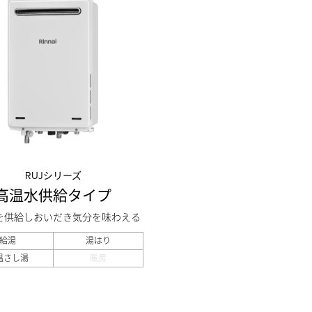
RUJシリーズ
高温水供給タイプ
を供給しおいだき気分を味わえる
給湯
湯はり
温さし湯
暖房