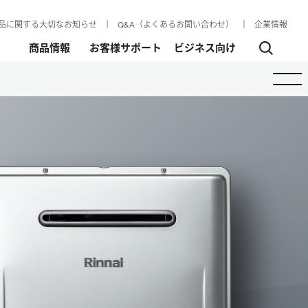
品に関する大切なお知らせ
│
Q&A（よくあるお問い合わせ）
│
企業情報
商品情報
お客様サポート
ビジネス向け
ハイブリッド給湯・暖房システム
エコワン
ECO ONE
ECO ONE X5
ECO ONE X5 Plug-in Model
屋内設置タイプ
その他のハイブリッド給湯暖房システム