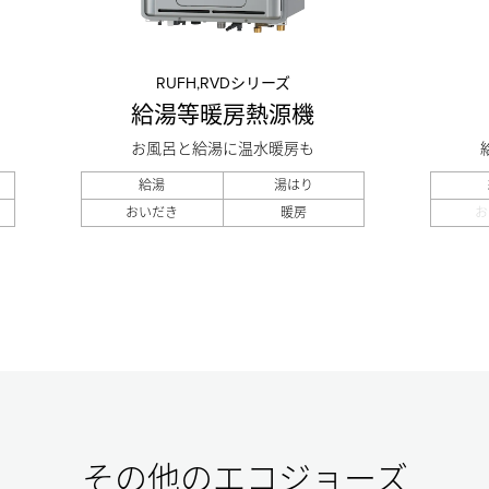
RUFH,RVDシリーズ
給湯等暖房熱源機
お風呂と給湯に温水暖房も
給湯
湯はり
おいだき
暖房
お
その他のエコジョーズ