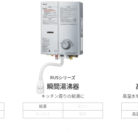
RUSシリーズ
瞬間湯沸器
キッチン周りの給湯に
高温水
給湯
湯はり
おいだき
暖房
高