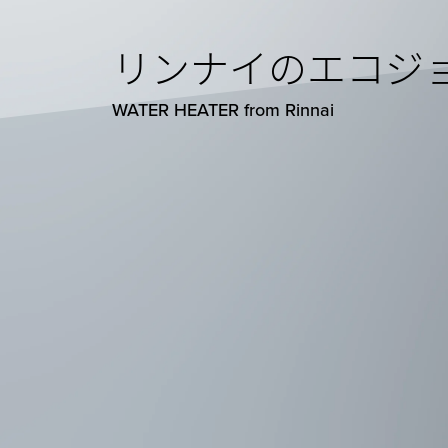
その他のガス給湯器
リンナイのエコジ
暖房専用熱源機（RHシリーズ）
瞬間湯沸器（RUSシリーズ）
WATER HEATER from Rinnai
高温水供給式（RUJシリーズ）
リモコン
Color 332タイプ
Smart 300タイプ
Universal 200タイプ
Simple 100タイプ