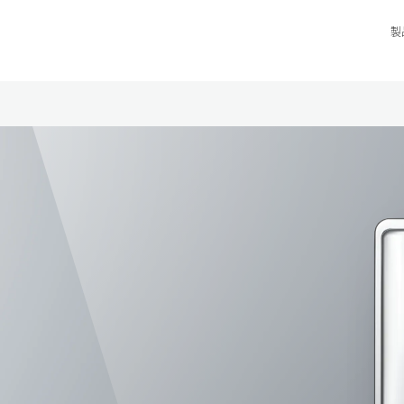
製
リンナイのエコジョーズが選ばれる理由
光熱費と環境負荷を抑える
エアバブルテクノロジー
便利な高機能リモコン
ーズ）
調和するデザインとカラー
独自の停電モード
世界に広がるリンナイ給湯器
エコジョーズの基礎知識