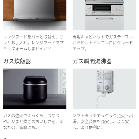
レンジフードをパッと取替え、サ
専用キャビネットでガステーブル
ッとお手入れ。レンジフードでプ
からビルトインコンロにグレード
チリフォームしませんか？
アップ。
ガス炊飯器
ガス瞬間湯沸器
ガスの強火でふっくら、つやつ
ソフトタッチでラクラク点火・出
や。かまど炊きのおいしさを、あ
湯。安全装置も充実し、より安
なたのご家庭にも。
心、より便利に。