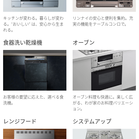
キッチンが変わる。暮らしが変わ
リンナイの安心と便利を集約。充
る。“おいしい” は、安心から生ま
実の機能をテーブルコンロで。
れる。
食器洗い乾燥機
オーブン
お客様の要望に応えた、選べる食
オーブン料理も快適に。楽しく広
洗機。
がる、わが家のお料理バリエーシ
ョン。
レンジフード
システムアップ