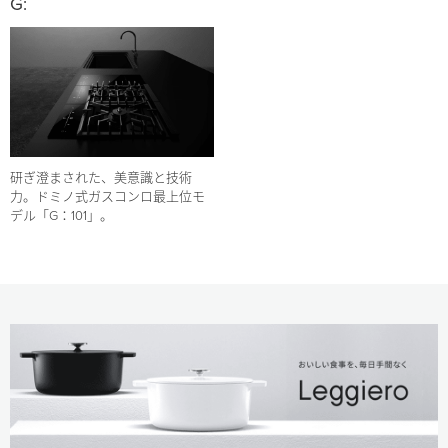
G:
研ぎ澄まされた、美意識と技術
力。ドミノ式ガスコンロ最上位モ
デル「G：101」。