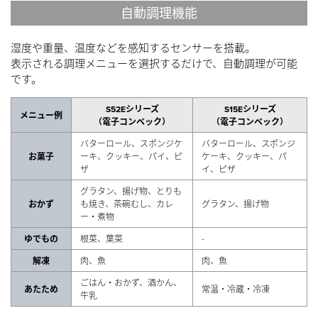
自動調理機能
湿度や重量、温度などを感知するセンサーを搭載。
表示される調理メニューを選択するだけで、自動調理が可能
です。
S52Eシリーズ
S15Eシリーズ
メニュー例
（電子コンベック）
（電子コンベック）
バターロール、スポンジケ
バターロール、スポンジ
お菓子
ーキ、クッキー、パイ、ピ
ケーキ、クッキー、パ
ザ
イ、ピザ
グラタン、揚げ物、とりも
おかず
も焼き、茶碗むし、カレ
グラタン、揚げ物
ー・煮物
-
ゆでもの
根菜、葉菜
解凍
肉、魚
肉、魚
ごはん・おかず、酒かん、
あたため
常温・冷蔵・冷凍
牛乳