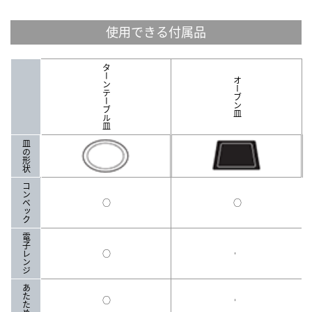
使用できる付属品
ターンテーブル皿
オーブン皿
皿の形状
コンベック
○
○
電子レンジ
○
-
あたため
○
-