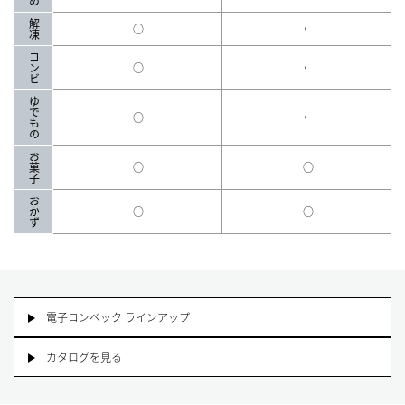
解凍
○
-
コンビ
○
-
ゆでもの
○
-
お菓子
○
○
おかず
○
○
電子コンベック ラインアップ
カタログを見る