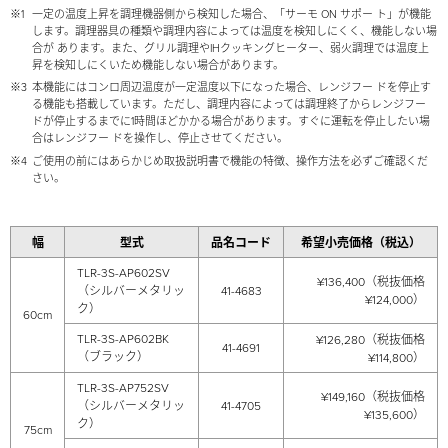
※1
一定の温度上昇を調理機器側から検知した場合、「サーモ ON サポー ト」が機能
します。調理器具の種類や調理内容によっては温度を検知しにくく、機能しない場
合が あります。また、グリル調理やIHクッキングヒーター、弱火調理では温度上
昇を検知しにくいため機能しない場合があります。
※3
本機能にはコンロ周辺温度が一定温度以下になった場合、レンジフー ドを停止す
る機能も搭載しています。ただし、調理内容によっては調理終了からレンジフー
ドが停止するまでに1時間ほどかかる場合があります。すぐに運転を停止したい場
合はレンジフー ドを操作し、停止させてください。
※4
ご使用の前にはあらかじめ取扱説明書で機能の特徴、操作方法を必ずご確認くだ
さい。
幅
型式
品名コード
希望小売価格（税込）
TLR-3S-AP602SV
¥136,400（税抜価格
（シルバーメタリッ
41-4683
¥124,000）
ク）
60cm
TLR-3S-AP602BK
¥126,280（税抜価格
41-4691
（ブラック）
¥114,800）
TLR-3S-AP752SV
¥149,160（税抜価格
（シルバーメタリッ
41-4705
¥135,600）
ク）
75cm