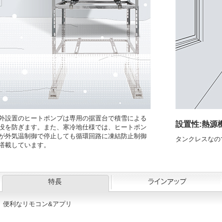
外設置のヒートポンプは専用の据置台で積雪による
設置性:熱源
没を防ぎます。また、寒冷地仕様では、ヒートポン
が外気温制御で停止しても循環回路に凍結防止制御
タンクレスなの
搭載しています。
便利なリモコン&アプリ