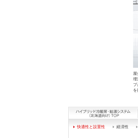
屋
埋
プ
を
快適性と設置性
経済性