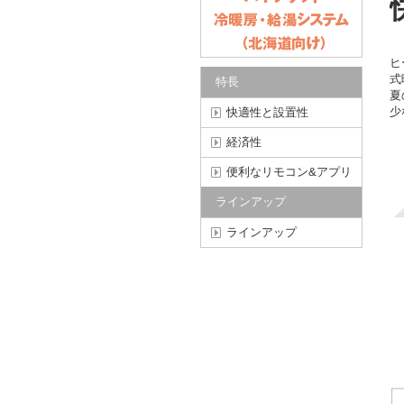
ヒ
式
特長
夏
少
快適性と設置性
経済性
便利なリモコン&アプリ
ラインアップ
ラインアップ