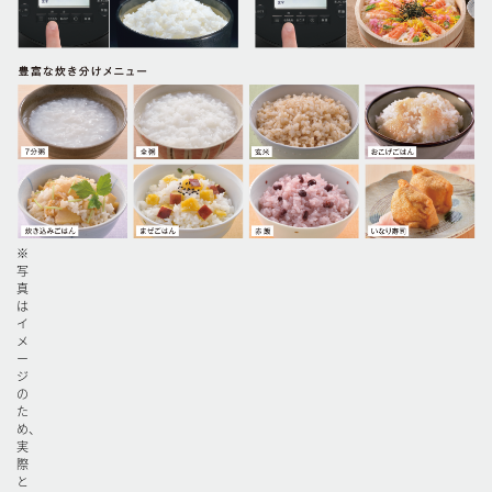
※
写
真
は
イ
メ
ー
ジ
の
た
め、
実
際
と