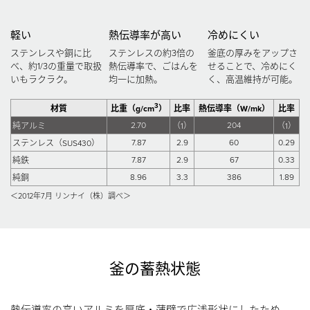
軽い
熱伝導率が高い
冷めにくい
ステンレスや銅に比
ステンレスの約3倍の
釜底の厚みをアップさ
べ、
約1/3の重量で取扱
熱伝導率で、
ごはんを
せることで、
冷めにく
いもラクラク。
均一に加熱。
く、高温維持が可能。
3
材質
比重（g/cm
）
比率
熱伝導率（W/mk）
比率
2.70
204
純アルミ
（1）
（1）
7.87
2.9
60
0.29
ステンレス（SUS430）
7.87
2.9
67
0.33
純鉄
8.96
3.3
386
1.89
純銅
＜2012年7月 リンナイ（株）調べ＞
釜の蓄熱状態
熱伝導率の高いアルミを厚底・薄壁で広浅形状にしたため、