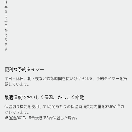
は
異
な
る
場
合
が
あ
り
ま
す
便利な予約タイマー
平日・休日、朝・夜など炊飯時間を使い分けられる、予約タイマーを搭
載しています。
最適温度でおいしく保温、かしこく節電
※
保温切り機能を使用して1時間あたりの保温時消費電力量を87.5Wh
カ
ットできます。
※ 室温30℃、5合炊きで3合保温した場合。