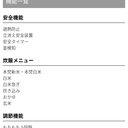
機能一覧
安全機能
過熱防止
立消え安全装置
安全タイマー
釜検知
炊飯メニュー
本焚新米・本焚白米
白米
白米急ぎ
炊き込み
おかゆ
玄米
調節機能
もちもち 5段階