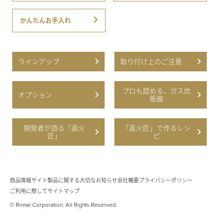
かんたんお手入れ
ラインアップ
取り付け上のご注意
プロも認める、ガス炊
オプション
飯器
開発者が語る「直火
「直火匠」で作るレシ
匠」
ピ
商品情報サイト
製品に関する大切なお知らせ
会社概要
プライバシーポリシー
ご利用に際して
サイトマップ
© Rinnai Corporation. All Rights Reserved.