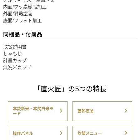
内面/フッ素樹脂加工
外面/耐熱塗装
底面/フラット加工
同梱品・付属品
取扱説明書
しゃもじ
計量カップ
無洗米カップ
「直火匠」の5つの特長
本焚新米・本焚白米モ
蓄熱厚釜
ード
操作パネル
炊飯メニュー