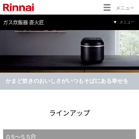
メニュー
ガス炊飯器 直火匠
メニュー
かまど炊きのおいしさがいつもそばにある幸せを
ラインアップ
0.5～5.5合