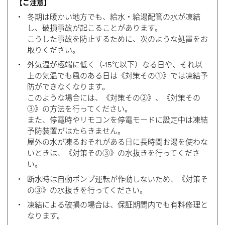
【ご注意】
・
冬期は暖かい地方でも、給水・給湯配管の水が凍結
し、破損事故が起こることがあります。
こうした事故を防止するために、次のような処置をお
取りください。
・
外気温が極端に低く（-15℃以下）なる日や、それ以
上の気温でも風のある日は《対策その①》では凍結予
防ができなくなります。
このような場合には、《対策その②》、《対策その
③》の方法を行ってください。
また、停電時やリモコンを停電モードに設定中は凍結
予防装置がはたらきません。
屋外の水が凍るおそれがある日に長時間お湯を使わな
いときは、《対策その③》の水抜きを行ってくださ
い。
・
断水時は自動ポンプ運転が作動しないため、《対策そ
の③》の水抜きを行ってください。
・
凍結による破損の場合は、保証期間内でも有料修理と
なります。