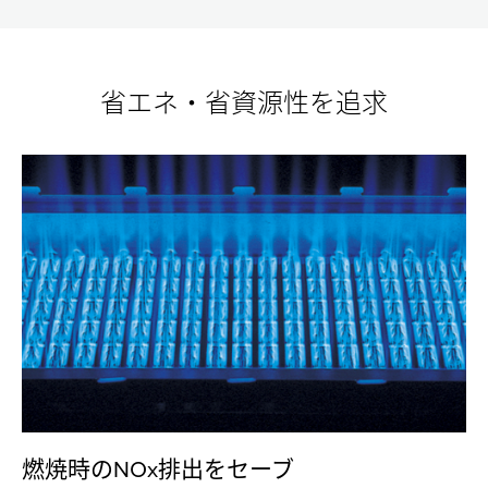
間
間
間
ラ
ラ
ラ
エコジョーズの基礎知識
ン
ン
ン
省エネ・省資源性を追求
ニ
ニ
ニ
給湯器の種類
ン
ン
ン
エコジョーズのしくみ
号数について
グ
グ
グ
フルオートとオートの違い
コ
コ
コ
温水暖房のある暮らし
ス
ス
ス
メンテナンスについて
ト
ト
ト
の
の
の
ハイブリッド給湯・暖房システム
比
比
比
較
較
較
エコワン
ECO ONE
ECO ONE X5
ECO ONE X5 Plug-in Model
燃焼時のNOx排出をセーブ
屋内設置タイプ