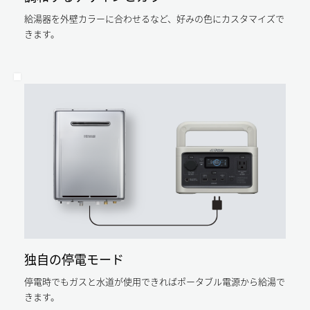
ネ
消
ル
に
費
給湯器を外壁カラーに合わせるなど、好みの色にカスタマイズで
ギ
性
な
きます。
ー
能
消
計
り
費
算
性
ま
プ
能
ロ
計
す。
グ
算
ラ
プ
算
ム
ロ
出
（住
グ
条
宅
ラ
件：
版）
ム
年
Ver.3.5.0」
（住
間
に
宅
給
よ
版）
湯
る。
Ver.3.5.0」
負
ガ
に
荷
ス
よ
18.3GJ（給
料
る。
湯
金/LP
年
16.6GJ、
ガ
間
お
ス：
暖
い
5.9
独自の停電モード
房
だ
円/MJ（日
負
き
本
停電時でもガスと水道が使用できればポータブル電源から給湯で
荷
1.7GJ）
ガ
283MJ/m2（ガ
平
きます。
ス
ス
成
石