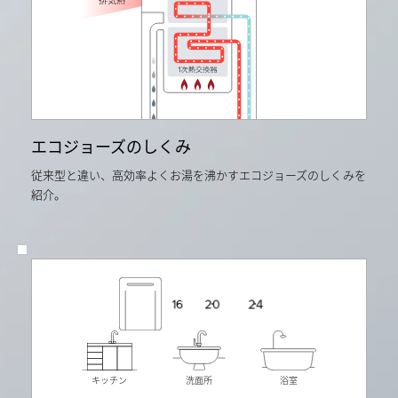
次
ガ
比
平
ス
較。
均
料
価
金
格
の
（50m3）
目
デ
安
ー
よ
タ
り）
の
石
単
エコジョーズのしくみ
油
純
情
平
報
従来型と違い、高効率よくお湯を沸かすエコジョーズのしくみを
均
セ
紹介。
よ
ン
り
タ
算
ー
出。
令
当
和
社
4
従
年
来
度
品
16
20
24
月
RVD-
次
2400AW
平
と
均
の
価
比
格
キッチン
洗面所
浴室
較
（50m3）
デ