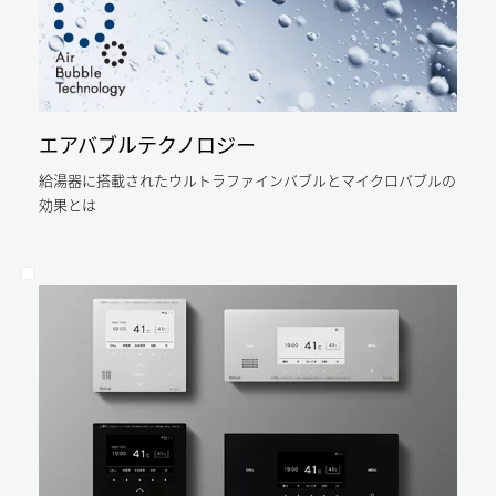
従
間
29,500
来
約
円
の
14,000
の
給
円
ガ
湯
の
ス
エアバブルテクノロジー
器
ガ
代
給湯器に搭載されたウルトラファインバブルとマイクロバブルの
と
ス
節
効果とは
同
代
約
じ
節
に
湯
約
な
量
に
り
を
な
ま
使
り
す。
っ
ま
算
て
出
す。
条
も、
件：
算
年
エ
出
間
条