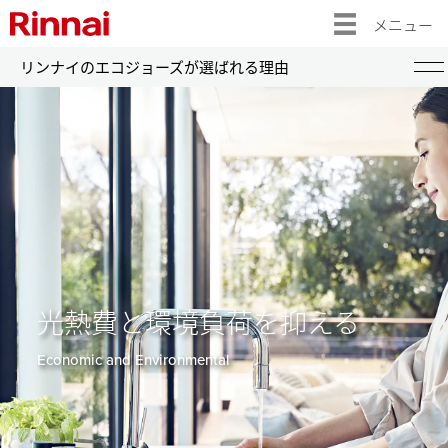
メニュー
リンナイのエコジョーズが選ばれる理由
給湯器 トップ
ガス給湯器
エコジョーズ
ふろ給湯器（RUFシリーズ）
給湯等暖房熱源機（RUFH, RVDシリーズ）
給湯専用機（RUXシリーズ）
浴槽隣接設置タイプ（RFSシリーズ）
光熱費と環境負荷を抑える
給湯暖房熱源機（RUHシリーズ）
Economic and Environmental
壁貫通タイプ（RUF-HEシリーズ）
その他のガス給湯器
暖房専用熱源機（RHシリーズ）