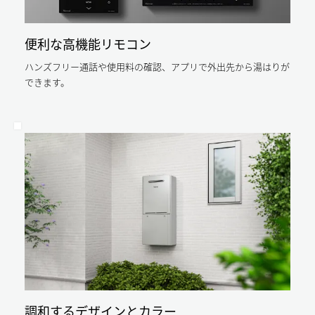
コ
給
件：
湯
年
ジ
負
間
荷
給
ョ
便利な高機能リモコン
18.3GJ（給
湯
湯
ー
負
16.6GJ、
ハンズフリー通話や使用料の確認、アプリで外出先から湯はりが
荷
ズ
お
16.6GJ、
できます。
い
平
な
だ
成
き
ら
28
1.7GJ）
年
平
年
省
成
エ
間
28
ネ
年
ル
約
省
ギ
エ
17,000
ー
ネ
基
円
ル
準
ギ
に
の
ー
準
基
拠
ガ
準
し
に
ス
た
準
「エ
代
拠
ネ
し
ル
節
た
ギ
「エ
調和するデザインとカラー
ー
約