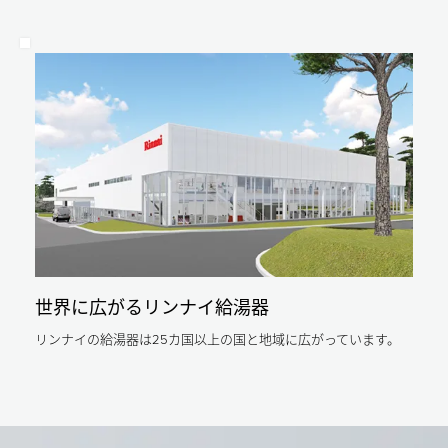
石
28
油
油
年
機
機
省
器
器
エ
工
販
ネ
業
売
ル
会
事
ギ
が
業
ー
定
者
基
め
表
準
る
示
に
ガ
制
準
ス
度
拠
料
よ
し
金
り）
た
の
ガ
「エ
目
ス
ネ
安
料
ル
よ
金/LP
ギ
り）
ガ
ー
石
世界に広がるリンナイ給湯器
ス：
消
油
5.9
費
情
円/MJ（日
リンナイの給湯器は25カ国以上の国と地域に広がっています。
性
報
本
能
セ
ガ
計
ン
ス
算
タ
石
プ
ー
油
ロ
令
機
グ
和
器
ラ
4