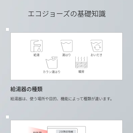
工
ム
年
業
（住
度
エコジョーズの基礎知識
会
宅
月
が
版）
次
定
Ver.3.5.0」
平
め
に
均
る
よ
価
ガ
る。
格
ス
ガ
（50m3）
料
ス
デ
金
料
ー
の
金/LP
タ
給湯
湯はり
おいだき
目
ガ
の
安
ス：
単
よ
5.9
純
り）
円/MJ（日
平
暖房
カラン湯はり
石
本
均
油
ガ
よ
情
ス
り
報
給湯器の種類
石
算
セ
油
出。
ン
機
当
給湯器は、使う場所や目的、機能によって種類が違います。
タ
器
社
ー
工
従
令
業
来
和
会
品
4
が
RUX-
年
定
A2010W
度
め
と
月
る
の
排気熱