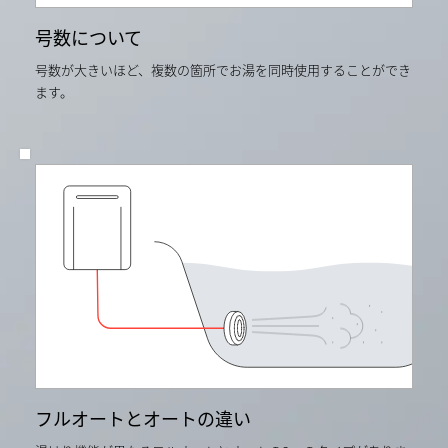
ー
タ
号数について
の
単
号数が大きいほど、複数の箇所でお湯を同時使用することができ
純
平
ます。
均
よ
り
算
出。
当
社
従
来
品
RUF-
A2400AW
と
の
比
較。
フルオートとオートの違い