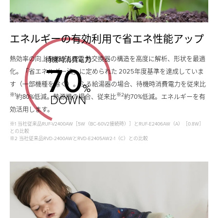
円
円
約
の
の
29,500
コ
エネルギーの有効利用で省エネ性能アップ
コ
円
ス
熱効率の向上をめざして、熱交換器の構造を高度に解析、形状を最適
ス
待機時消費電力
70
の
ト
化。「省エネルギー法」に定められた 2025年度基準を達成していま
ト
す（一部機種を除く）。ふろ給湯器の場合、待機時消費電力を従来比
コ
%
カ
カ
※1
※2
DOWN
約80%低減。熱源機の場合、従来比
約70%低減。エネルギーを有
ス
ッ
効活用します。
ッ
ト
ト
※1 当社従来品RUF-V2400AW［5W（BC-60V2接続時）］とRUF-E2406AW（A）［0.8W］
ト
との比較
カ
※2 当社従来品RVD-2400AWとRVD-E2405AW2-1（C）との比較
熱
熱
ッ
効
効
率
ト
率
が
が
上
熱
上
が
効
が