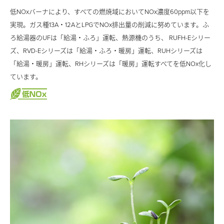
105,320
低NOxバーナにより、すべての燃焼域においてNOx濃度60ppm以下を
その他のハイブリッド給湯暖房システム
¥114,010
¥119,160
130,970
実現。ガス種13A・12AとLPGでNOx排出量の削減に努めています。ふ
北海道向け／冷暖房・給湯タイプ
186,460
ろ給湯器のUFは「給湯・ふろ」運転、熱源機のうち、 RUFH-Eシリー
Cost
北海道向け／給湯・暖房タイプ
215,960
Down
Cost
¥13,800
ズ、RVD-Eシリーズは「給湯・ふろ・暖房」運転、RUHシリーズは
Down
¥16,960
「給湯・暖房」運転、RHシリーズは「暖房」運転すべてを低NOx化し
エ
関連コンテンツ
従
エ
ています。
コ
従
来
コ
ジ
給湯器の凍結について
Cost
来
タ
Down
ジ
ョ
¥29,500
デジタルカタログ
タ
イ
ョ
ー
よくある質問
エ
イ
プ
従
ー
ズ
お問い合わせ・サポート＆修理のご相談
コ
プ
来
ズ
ジ
商品に関する大切なお知らせ
タ
年
ョ
ビジネスユースのお客様
年
イ
間
ー
プ
間
ズ
約
約
年
14,000
17,000
間