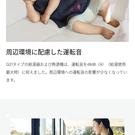
る
率
る
こ
が
こ
と
上
と
で、
が
で、
給
る
給
湯
こ
湯
に
と
周辺環境に配慮した運転音
に
必
で
必
要
ガ
Q21タイプの給湯器および熱源機は、運転音を48dB（A）（給湯使用
要
な
ス
最大時）に抑えました。周辺環境への運転音の影響が少なくなってい
な
ガ
消
ます。
ガ
ス
費
ス
消
量
消
費
を
費
量
約
量
を
13%
を
約
削
約
12%
減。