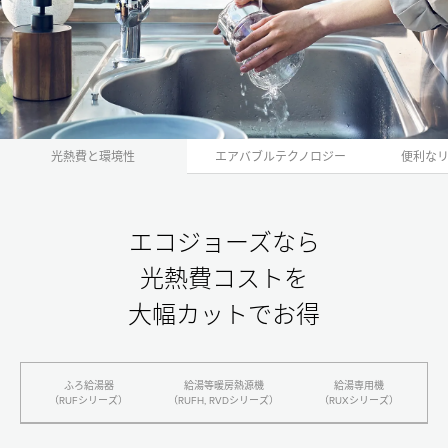
瞬間湯沸器（RUSシリーズ）
高温水供給式（RUJシリーズ）
リモコン
Color 332タイプ
光熱費と環境性
エアバブルテクノロジー
便利な
Smart 300タイプ
Universal 200タイプ
Simple 100タイプ
エコジョーズなら
リンナイのエコジョーズが選ばれる理由
光熱費コストを
大幅カットでお得
光熱費と環境負荷を抑える
エアバブルテクノロジー
便利な高機能リモコン
ふろ給湯器
給湯等暖房熱源機
給湯専⽤機
調和するデザインとカラー
（RUFシリーズ）
（RUFH, RVDシリーズ）
（RUXシリーズ）
独自の停電モード
年
年
年
世界に広がるリンナイ給湯器