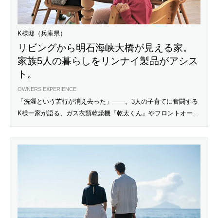
K様邸（兵庫県）
リビングから明石海峡大橋が見える家。
家族5人の暮らしをリンナイ製品がアシス
ト。
OWNERS EXPERIENCE
「洗濯という苦行が消え去った」――。3人の子育てに奮闘する
K様一家が語る、ガス衣類乾燥機『乾太くん』やフロントオープ
ン食洗機のリアルな体験談。アプリ連動で火加減不要な『デリ
シア』のオート調理体験など、忙しい毎日をリラックスタイム
に変える住宅設備の選び方をご紹介します。