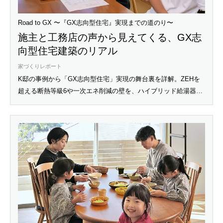
Road to GX 〜『GX志向型住宅』実現までの道のり〜
施主と工務店の声から見えてくる、GX志
向型住宅建築のリアル
家づくりレポート
K邸の事例から「GX志向型住宅」実現の舞台裏を詳解。ZEHを
超える断熱等級6や一次エネ削減の壁を、ハイブリッド給湯器
『ECO ONE（エコワン）』や太陽光発電でいかにクリアしたの
か。施主のこだわりと工務店の技術が融合した、次世代住宅建
築のリアルな道のりを追います。