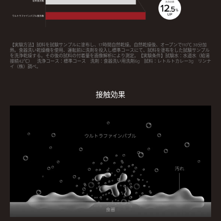
【実験方法】試料を試験サンプルに塗布し、17時間自然乾燥。自然乾燥後、オープンで110℃ 38分加
熱。食器洗い乾燥機を使用、運転前に洗剤を投入し標準コースにて、試料を塗布をした試験サンプル
を洗浄乾燥する。その後の試料の付着量を画像解析により測定。【実験条件】試験水：水道水（給湯
接続42℃） 洗浄コース：標準コース 洗剤：食器洗い用洗剤6g 試料：レトルトカレー3g リンナ
イ（株）調べ。
接触効果