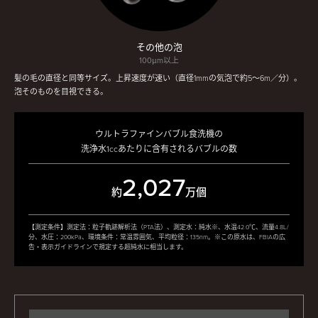
その他の泡
100μm以上
髪の毛の直径と同等サイズ。上昇速度が速い（直径1mmの気泡で約5〜6m／分）。
泡そのものを目視できる。
ウルトラファインバブル食洗機の
洗浄水1ccあたりに含有されるバブルの数
2,027
約
万個
【測定条件】測定法：粒子軌跡解析法（PTA法）、測定水：純水※、水温42.0℃、流量4.8L/
分、水圧：200kPa、環境条件：常温雰囲気、平均粒径：135nm。※この原水は、FBIAの広
告・表示ガイドラインで規定する超純水に相当します。