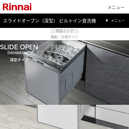
メニュー
スライドオープン（深型） ビルトイン食洗機
メニュー
商品トップ
機能・仕様ガイド
SLIDE OPEN
DISHWASHER
深型タイプ