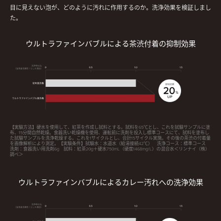
目に見えない泡が、どのように汚れに作用するのか。洗浄効果を検証しまし
た。
ウルトラファインバブルによる茶渋付着の抑制効果
【実験方法】硬水を使用して、紅茶を作成し試料とする。試料を65℃とし、これを試験サンプルに塗
布、15分間自然乾燥。食器洗い乾燥機を使用、運転前に洗剤を投入し標準コースにて、試料を塗布し
た試験サンプルを洗浄乾燥する。これを1サイクルとし、合計15サイクル実施。その後の茶渋の付着量
を画像解析により測定。【実験条件】試験水：水道水（給湯接続42℃） 洗浄コース：標準コース
洗剤：食器洗い用洗剤6g 試料：紅茶20g＋硬水750mL（硬度1468mg/L）の混合水＜リンナイ（株）
調べ＞
ウルトラファインバブルによるカレー汚れへの洗浄効果